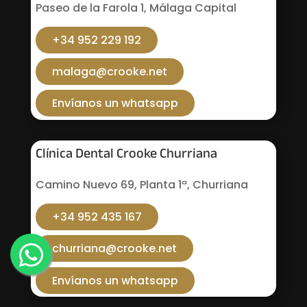
Paseo de la Farola 1, Málaga Capital
+34 952 229 192
malaga@crooke.net
Envíanos un whatsapp
Clínica Dental Crooke Churriana
Camino Nuevo 69, Planta 1ª, Churriana
+34 952 435 167
churriana@crooke.net
Envíanos un whatsapp