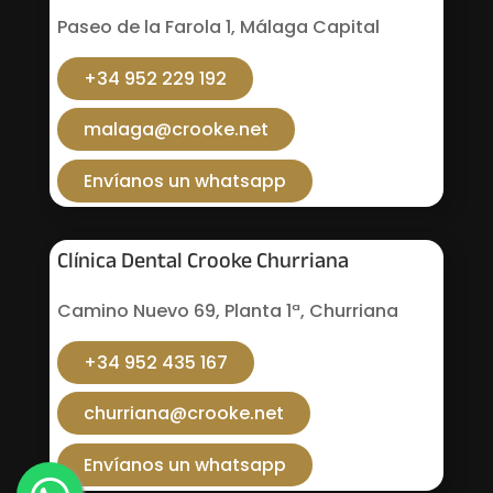
Paseo de la Farola 1, Málaga Capital
+34 952 229 192
malaga@crooke.net
Envíanos un whatsapp
Clínica Dental Crooke Churriana
Camino Nuevo 69, Planta 1ª, Churriana
+34 952 435 167
churriana@crooke.net
Envíanos un whatsapp