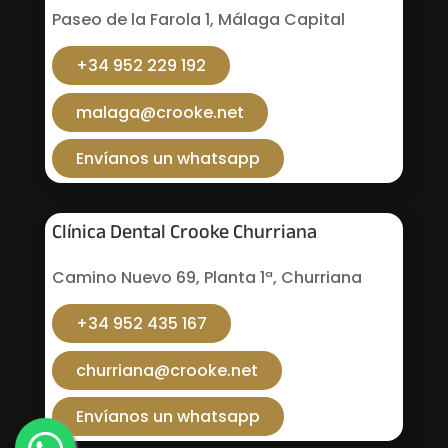
Paseo de la Farola 1, Málaga Capital
+34 952 229 192
malaga@crooke.net
Envíanos un whatsapp
Clínica Dental Crooke Churriana
Camino Nuevo 69, Planta 1ª, Churriana
+34 952 435 167
churriana@crooke.net
Envíanos un whatsapp