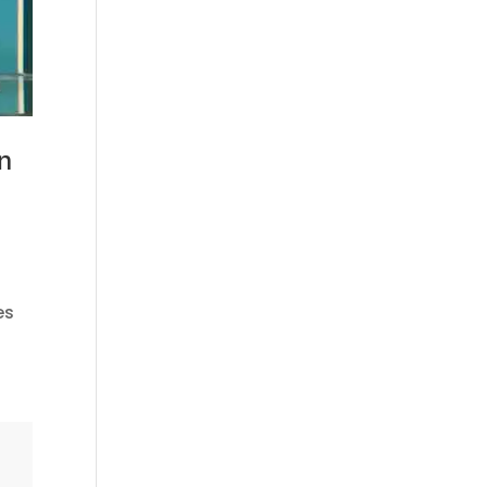
en
es